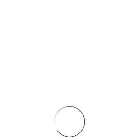
ROSÉ-DEGUSTATION | SAMS
Der Frühling ist da – und damit die perfekte Zeit 
herzlich zu unserer Rosé-Degustation bei 
WEI