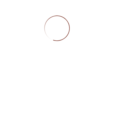
Die Zahlungsfrist beträgt
10 Tage netto
ab
Rechnungsdatum, sofern nicht schriftlich etwas
anderes vereinbart wurde. Bei Neukunden oder
grösseren Anlässen kann eine Vorauszahlung
verlangt werden. Bei Zahlungsverzug können
Mahngebühren und Verzugszinsen verrechnet
werden.
8. Eigentumsvorbehalt
Die Ware bleibt bis zur vollständigen Bezahlung
Eigentum der Dorly’s Getränke GmbH. Der
Eigentumsvorbehalt wird bei Bedarf im
Eigentumsvorbehaltsregister eingetragen und ist
erst mit Eintrag rechtswirksam.