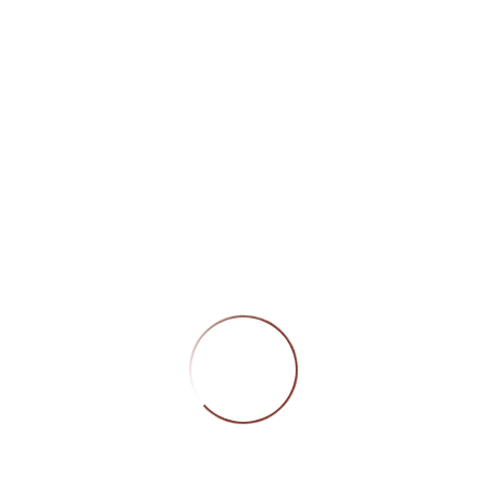
NOCH KEIN WEIHNACHT
MIT
Bei Dorly’s Getränke findet ihr auch in letzter Minu
Unsere Präsentkörbe sind stilvoll, indi
WEI