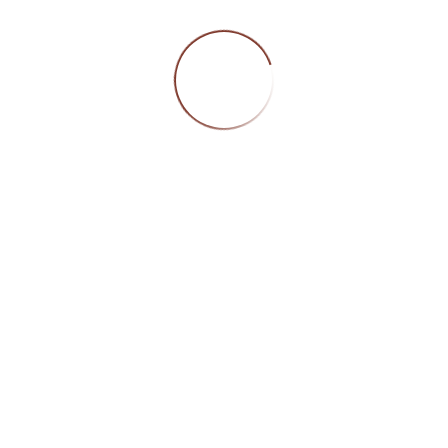
04
JAN.
von
Eliane Meier
Dorly Intern
Dreikönigstag
Feiertag
249
HEILIGE DREI KÖNIGE